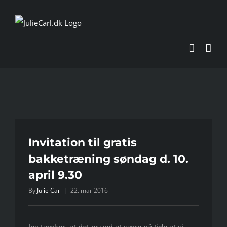
Skip
to
content
Invitation til gratis
bakketræning søndag d. 10.
april 9.30
By
Julie Carl
|
22. mar 2016