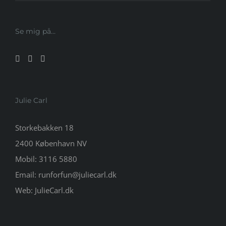
Se mig på…
Julie Carl
Storkebakken 18
2400 København NV
Mobil:
3116 5880
Email:
runforfun@juliecarl.dk
Web:
JulieCarl.dk