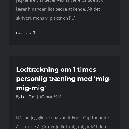
Jeg tænker, at det er ved at være på tide at vi
lærer hinanden lidt bedre at kende. Alt det
skriveri, mens vi pisker en [...]
Læs mere
Lodtrækning om 1 times
personlig træning med ‘mig-
mig-mig’
By
Julie Carl
|
07. mar 2016
Når nu jeg gik hen og vandt Frost Cup for andet
år i træk, så går der jo lidt 'mig-mig mig' i den.