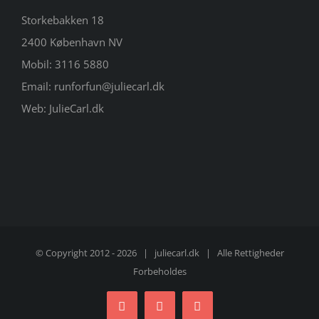
Storkebakken 18
2400 København NV
Mobil:
3116 5880
Email:
runforfun@juliecarl.dk
Web:
JulieCarl.dk
© Copyright 2012 -
2026 |
juliecarl.dk
| Alle Rettigheder
Forbeholdes
Facebook
Twitter
Instagram