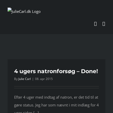
Skip
to
content
4 ugers natronforsøg – Done!
By
Julie Carl
|
08. apr 2015
Efter 4 uger med indtag af natron, er det tid til at
gøre status. Jeg har som nævnt i mit indlæg for 4
uger siden [...]