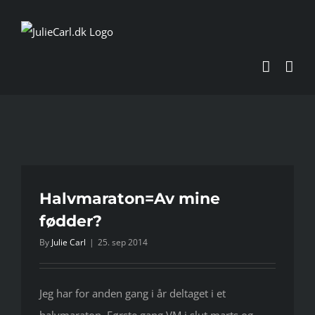
Skip
to
content
Halvmaraton=Av mine
fødder?
By
Julie Carl
|
25. sep 2014
Jeg har for anden gang i år deltaget i et