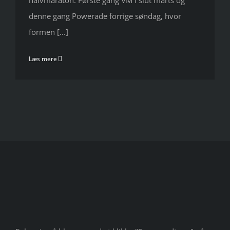
halvmaraton. Første gang VM i slut marts og
denne gang Powerade forrige søndag, hvor
formen [...]
Læs mere