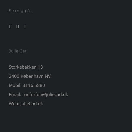
Se mig på…
Julie Carl
Storkebakken 18
2400 København NV
Mobil:
3116 5880
Email:
runforfun@juliecarl.dk
Web:
JulieCarl.dk