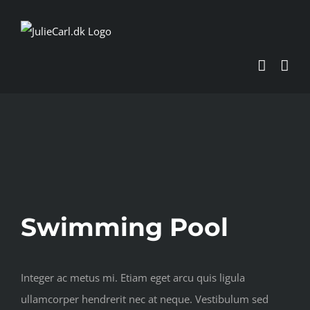
Skip
to
content
View
Larger
Image
Swimming Pool
Integer ac metus mi. Etiam eget arcu quis ligula
ullamcorper hendrerit nec at neque. Vestibulum sed