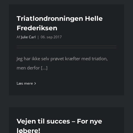
Triatlondronningen Helle
Frederiksen
Af
Julie Carl
|
06. sep 2017
Jeg har ikke selv prøvet kræfter med triatlon,
men derfor [...]
Læs mere
Vejen til succes – For nye
løbere!