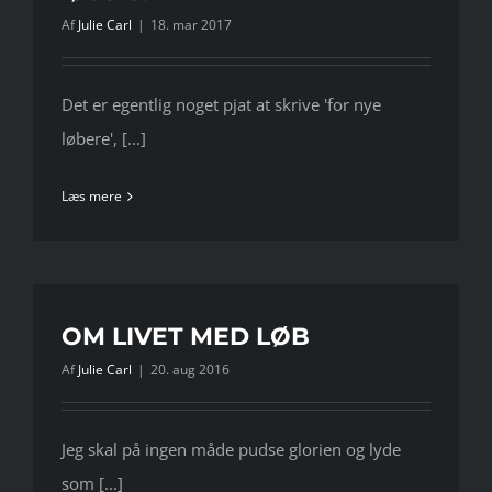
Af
Julie Carl
|
18. mar 2017
Det er egentlig noget pjat at skrive 'for nye
løbere', [...]
Læs mere
OM LIVET MED LØB
Af
Julie Carl
|
20. aug 2016
Jeg skal på ingen måde pudse glorien og lyde
som [...]