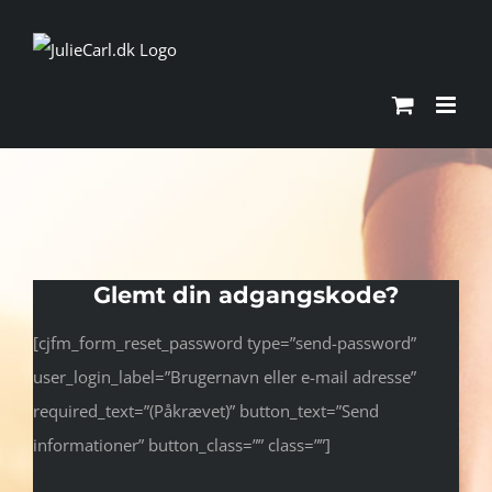
Skip
to
content
Glemt din adgangskode?
[cjfm_form_reset_password type=”send-password”
user_login_label=”Brugernavn eller e-mail adresse”
required_text=”(Påkrævet)” button_text=”Send
informationer” button_class=”” class=””]