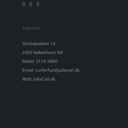
Julie Carl
Storkebakken 18
2400 København NV
Mobil:
3116 5880
Email:
runforfun@juliecarl.dk
Web:
JulieCarl.dk