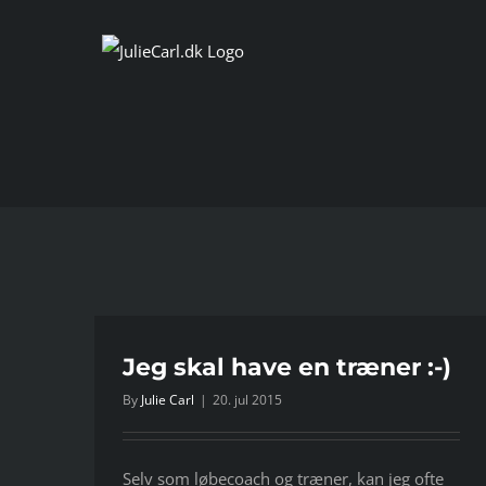
Skip
to
content
-)
Jeg skal have en træner :-)
By
Julie Carl
|
20. jul 2015
Selv som løbecoach og træner, kan jeg ofte