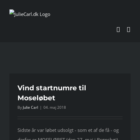
Skip
to
content
Vind startnumre til
Moseløbet
By
Julie Carl
|
04. maj 2018
Sidste år var løbet udsolgt - som et af de få - og
derfor er MOSELØBET (den 27. maj i Brønshøj)