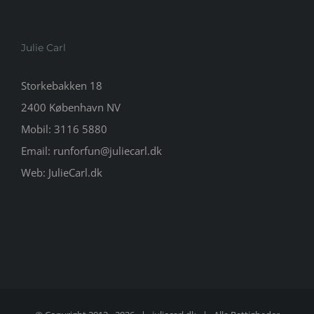
Julie Carl
Storkebakken 18
2400 København NV
Mobil:
3116 5880
Email:
runforfun@juliecarl.dk
Web:
JulieCarl.dk