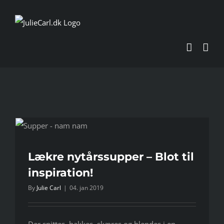
Skip
to
content
Lækre nytårssupper – Blot til
inspiration!
By
Julie Carl
|
04. jan 2019