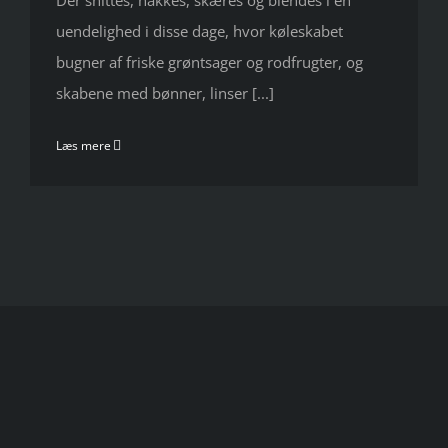
Der snittes, hakkes, skæres og blendes i en
uendelighed i disse dage, hvor køleskabet
bugner af friske grøntsager og rodfrugter, og
skabene med bønner, linser [...]
Læs mere