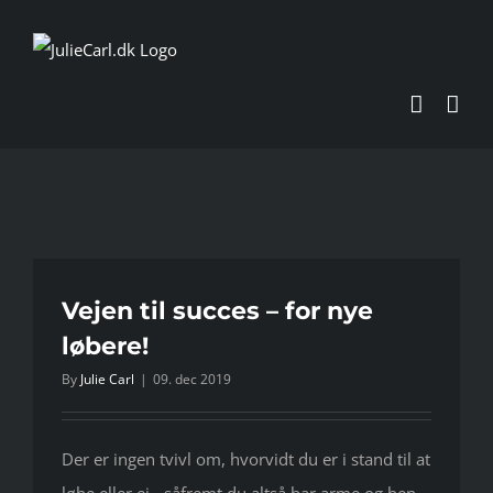
Skip
to
content
Vejen til succes – for nye
løbere!
By
Julie Carl
|
09. dec 2019
Der er ingen tvivl om, hvorvidt du er i stand til at