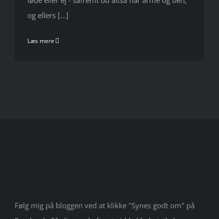
løbe eller ej - såfremt du altså har arme og ben,
og ellers [...]
Læs mere
Følg mig på bloggen ved at klikke "Synes godt om" på