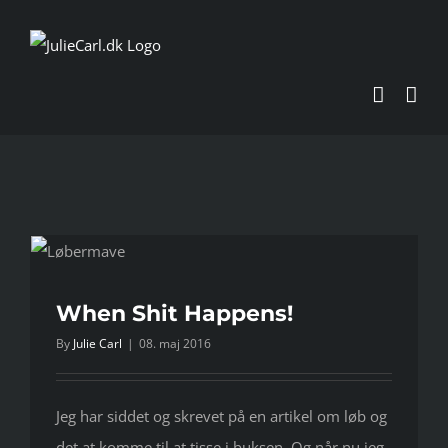
Skip
to
content
When Shit Happens!
By
Julie Carl
|
08. maj 2016
Jeg har siddet og skrevet på en artikel om løb og
det at komme til at tisse i buksen. Og når nu jeg