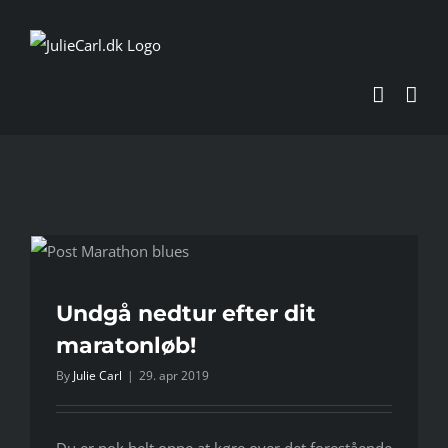
Skip
to
content
Undgå nedtur efter dit
maratonløb!
By
Julie Carl
|
29. apr 2019