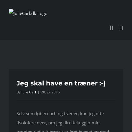
Skip
to
content
Jeg skal have en træner :-)
By
Julie Carl
|
20. jul 2015
Selv som løbecoach og træner, kan jeg ofte
fisolofere over, om jeg tilrettelægger min
træning rigtig. Normalt er året bygget op med