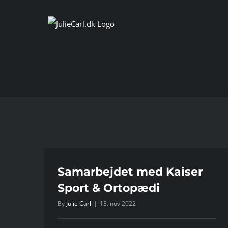
Skip
to
content
Samarbejdet med Kaiser
Sport & Ortopædi
By
Julie Carl
|
13. nov 2022