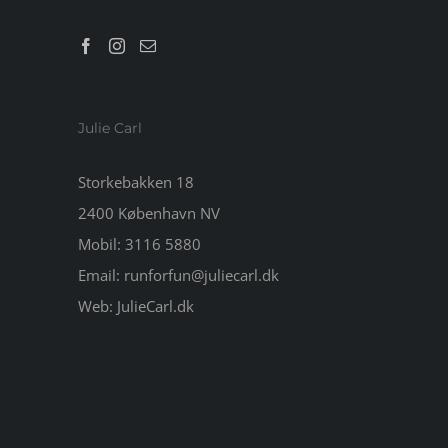
Julie Carl
Storkebakken 18
2400 København NV
Mobil:
3116 5880
Email:
runforfun@juliecarl.dk
Web:
JulieCarl.dk