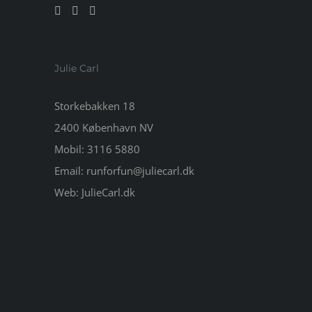
Julie Carl
Storkebakken 18
2400 København NV
Mobil:
3116 5880
Email:
runforfun@juliecarl.dk
Web:
JulieCarl.dk