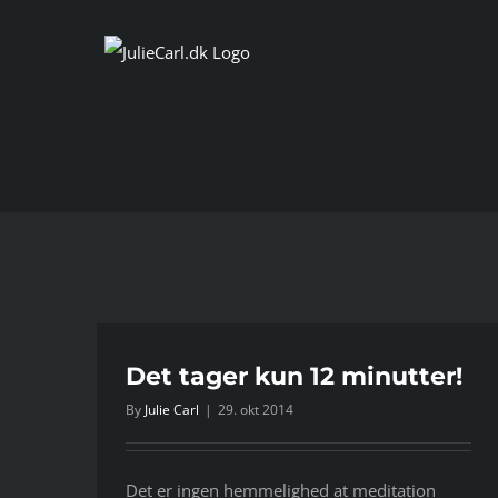
Skip
to
content
r!
Det tager kun 12 minutter!
By
Julie Carl
|
29. okt 2014
Det er ingen hemmelighed at meditation