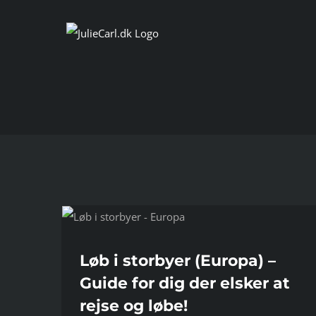
Skip
to
content
 for dig
e!
Løb i storbyer (Europa) –
Guide for dig der elsker at
rejse og løbe!