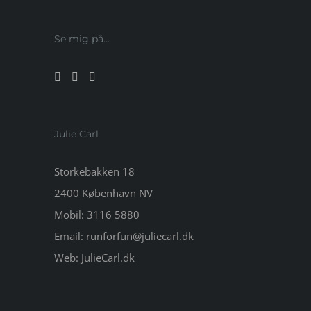
Se mig på…
Julie Carl
Storkebakken 18
2400 København NV
Mobil:
3116 5880
Email:
runforfun@juliecarl.dk
Web:
JulieCarl.dk