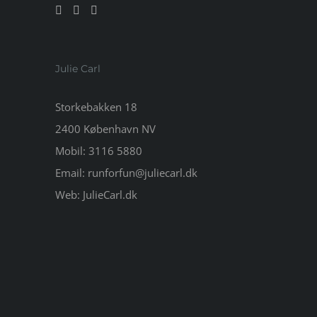
Julie Carl
Storkebakken 18
2400 København NV
Mobil:
3116 5880
Email:
runforfun@juliecarl.dk
Web:
JulieCarl.dk