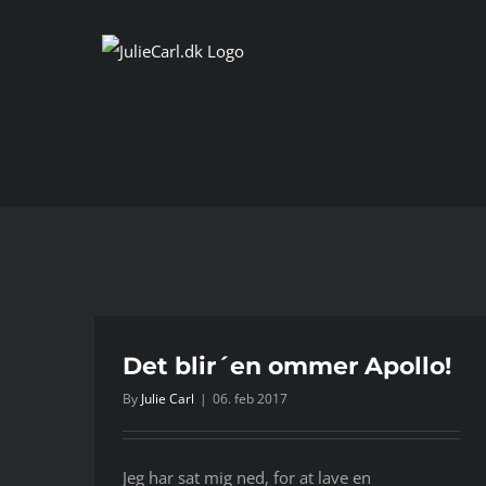
Skip
to
content
Det blir´en ommer Apollo!
By
Julie Carl
|
06. feb 2017
Jeg har sat mig ned, for at lave en