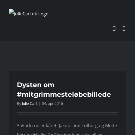
Skip
to
content
Dysten om
#mitgrimmesteløbebillede
By
Julie Carl
|
04. apr 2016
* Vinderne er kåret: Jakob Lind Tolborg og Mette
Katrine Wallin. Se Facebook hvis du vil se