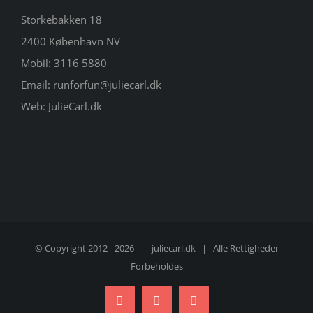
Storkebakken 18
2400 København NV
Mobil:
3116 5880
Email:
runforfun@juliecarl.dk
Web:
JulieCarl.dk
© Copyright 2012 -
2026 |
juliecarl.dk
| Alle Rettigheder
Forbeholdes
Facebook
Twitter
Instagram