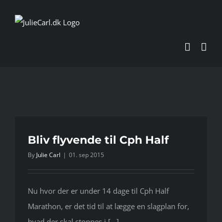
Skip
to
content
Bliv flyvende til Cph Half
By
Julie Carl
|
01. sep 2015
Nu hvor der er under 14 dage til Cph Half
Marathon, er det tid til at lægge en slagplan for,
hvad der skal stoppes i [...]