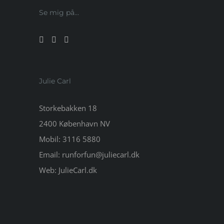
Se mig på…
Julie Carl
Storkebakken 18
2400 København NV
Mobil:
3116 5880
Email:
runforfun@juliecarl.dk
Web:
JulieCarl.dk