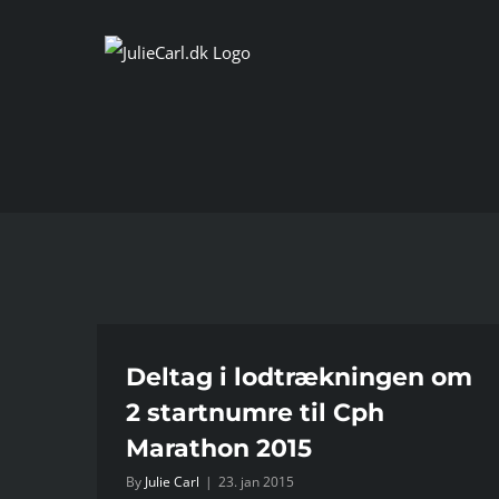
Skip
to
content
m 2
 2015
Deltag i lodtrækningen om
2 startnumre til Cph
Marathon 2015
By
Julie Carl
|
23. jan 2015