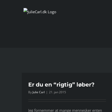
Skip
to
content
Er du en “rigtig” løber?
By
Julie Carl
|
21. jan 2015
Jeg fornemmer at mange mennesker enten