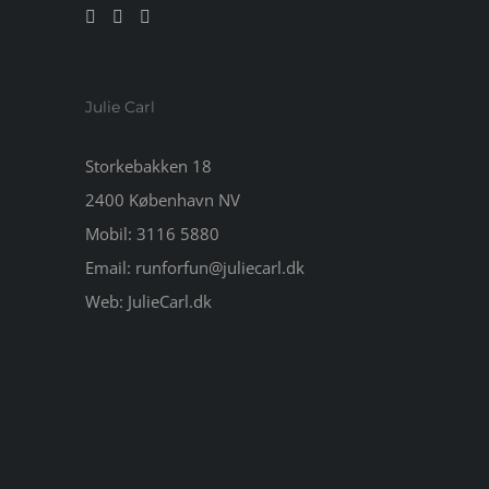
Julie Carl
Storkebakken 18
2400 København NV
Mobil:
3116 5880
Email:
runforfun@juliecarl.dk
Web:
JulieCarl.dk