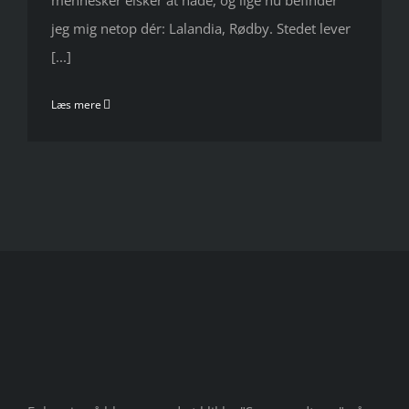
mennesker elsker at hade, og lige nu befinder
jeg mig netop dér: Lalandia, Rødby. Stedet lever
[...]
Læs mere