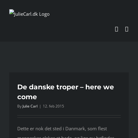
Skip
to
content
De danske troper – here we
come
By
Julie Carl
|
12. feb 2015
Dette er nok det sted i Danmark, som flest