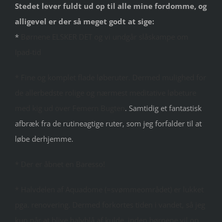
Stedet lever fuldt ud op til alle mine fordomme, og
alligevel er der så meget godt at sige:
*
Børnene ELSKER DET og vi undgår slåskampe om
Ipad-tid
* Fine og komplet flade løberuter. Dermed mulighed for
de allerbedste rolige og nærmest meditative løbeture
med kig ud over Femern Bugten
. Samtidig et fantastisk
afbræk fra de rutineagtige ruter, som jeg forfalder til at
løbe derhjemme.
* Der er åbnet en Baresso!
* Halvdelen af Aquadome (=svømmeområdet) er lukket
pga. renovering. Dermed forkortes tiden i vandet, så jeg
kun når at blive halvblå af kulde, inden børnene vil op