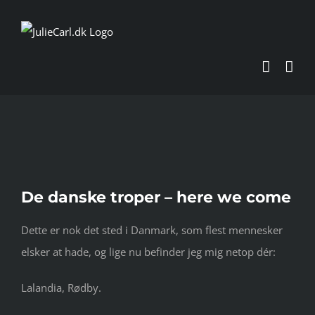
Skip
to
content
Se
De danske troper – here we come
større
billede
Dette er nok det sted i Danmark, som flest mennesker
elsker at hade, og lige nu befinder jeg mig netop dér:
Lalandia, Rødby.