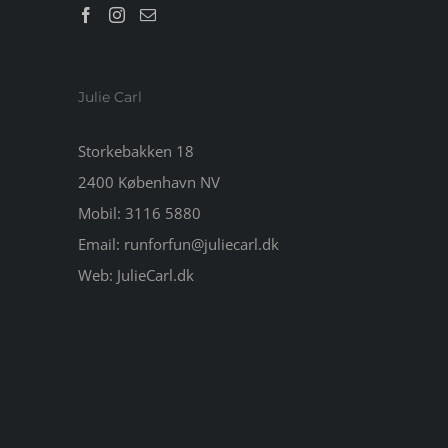
Julie Carl
Storkebakken 18
2400 København NV
Mobil:
3116 5880
Email:
runforfun@juliecarl.dk
Web:
JulieCarl.dk