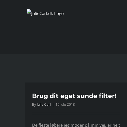
Skip
to
content
!
Brug dit eget sunde filter!
By
Julie Carl
|
15. okt 2018
De fleste løbere jeg møder på min vej, er helt