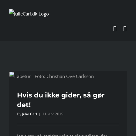
Skip
to
content
Hvis du ikke gider, så gør
det!
By
Julie Carl
|
11. apr 2019