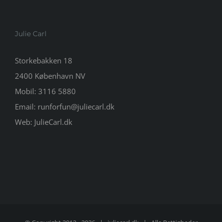
Julie Carl
Storkebakken 18
2400 København NV
Mobil:
3116 5880
Email:
runforfun@juliecarl.dk
Web:
JulieCarl.dk