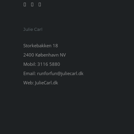
Julie Carl
Storkebakken 18
2400 København NV
Mobil:
3116 5880
Email:
runforfun@juliecarl.dk
Web:
JulieCarl.dk