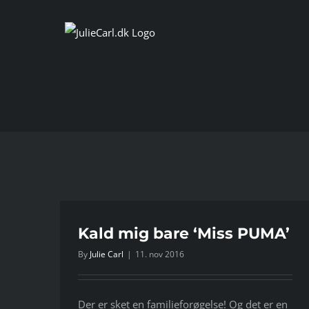
Skip
to
content
A’
Kald mig bare ‘Miss PUMA’
By
Julie Carl
|
11. nov 2016
Der er sket en familieforøgelse! Og det er en