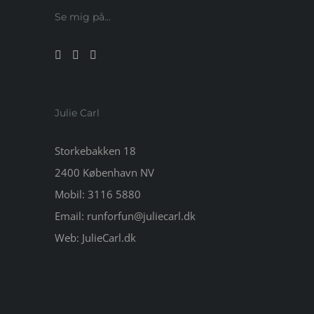
Se mig på…
Julie Carl
Storkebakken 18
2400 København NV
Mobil:
3116 5880
Email:
runforfun@juliecarl.dk
Web:
JulieCarl.dk