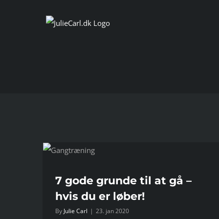
Skip
to
content
 du er
7 gode grunde til at gå –
hvis du er løber!
By
Julie Carl
|
23. jan 2020