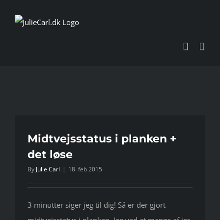
Skip
to
content
Midtvejsstatus i planken +
det løse
By
Julie Carl
|
18. feb 2015
3 minutter siger jeg til dig! Så er der gjort