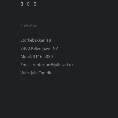
Julie Carl
Storkebakken 18
2400 København NV
Mobil:
3116 5880
Email:
runforfun@juliecarl.dk
Web:
JulieCarl.dk