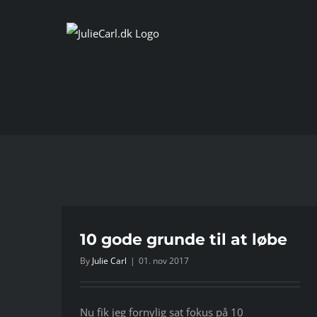
Skip
to
content
e
10 gode grunde til at løbe
By
Julie Carl
|
01. nov 2017
Nu fik jeg fornylig sat fokus på 10