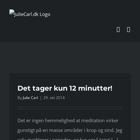
Skip
to
content
Det tager kun 12 minutter!
By
Julie Carl
|
29. okt 2014
Det er ingen hemmelighed at meditation virker
gunstigt på en masse områder i krop og sind. Jeg
selv mediterer i perioder, og har også taget [...]