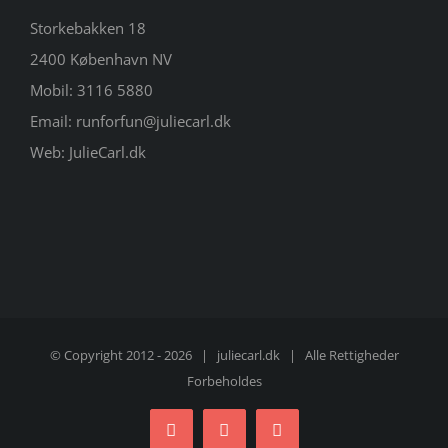
Storkebakken 18
2400 København NV
Mobil:
3116 5880
Email:
runforfun@juliecarl.dk
Web:
JulieCarl.dk
© Copyright 2012 -
2026 |
juliecarl.dk
| Alle Rettigheder
Forbeholdes
Facebook
Twitter
Instagram