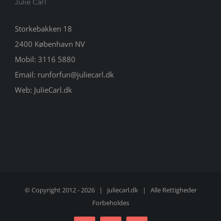
Julie Carl
Storkebakken 18
2400 København NV
Mobil:
3116 5880
Email:
runforfun@juliecarl.dk
Web:
JulieCarl.dk
© Copyright 2012 -
2026 |
juliecarl.dk
| Alle Rettigheder
Forbeholdes