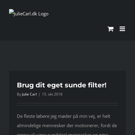
Skip
to
content
Brug dit eget sunde filter!
By
Julie Carl
|
15. okt 2018
De fleste løbere jeg møder på min vej, er helt
almindelige mennesker der motionerer, fordi de
gerne vil være sunde(re) mennesker og gøre