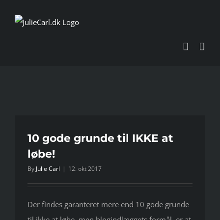
Skip
to
content
10 gode grunde til IKKE at
løbe!
By
Julie Carl
|
12. okt 2017
Der findes garanteret mere end 10 gode grunde
til ikke at løbe, men blogindlæggets formål, er at