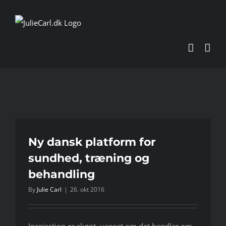
Skip
to
content
Ny dansk platform for
sundhed, træning og
behandling
By
Julie Carl
|
26. okt 2016