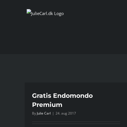
Skip
to
content
Gratis Endomondo
Premium
By
Julie Carl
|
24. aug 2017