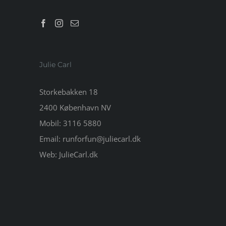
Julie Carl
Storkebakken 18
2400 København NV
Mobil:
3116 5880
Email:
runforfun@juliecarl.dk
Web:
JulieCarl.dk