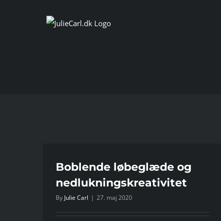
Skip
to
content
g
Boblende løbeglæde og
nedlukningskreativitet
By
Julie Carl
|
27. maj 2020