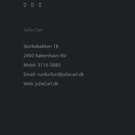
Julie Carl
Storkebakken 18
2400 København NV
Mobil:
3116 5880
Email:
runforfun@juliecarl.dk
Web:
JulieCarl.dk