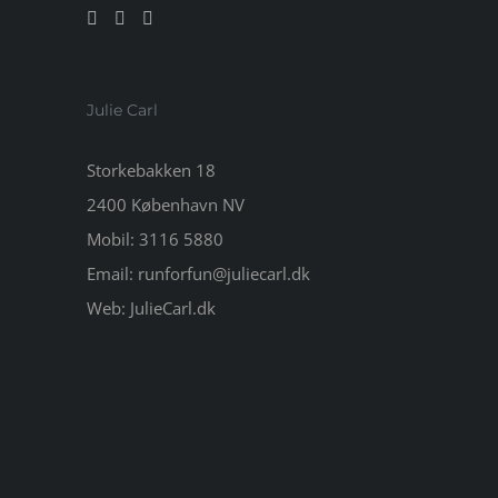
Julie Carl
Storkebakken 18
2400 København NV
Mobil:
3116 5880
Email:
runforfun@juliecarl.dk
Web:
JulieCarl.dk