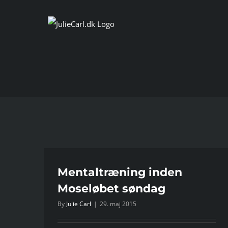
Skip
to
content
øbet
Mentaltræning inden
Moseløbet søndag
By
Julie Carl
|
29. maj 2015