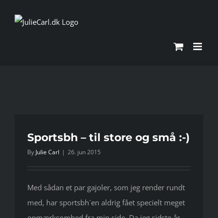
Skip
to
content
Sportsbh – til store og små :-)
By
Julie Carl
|
26. jun 2015
Med sådan et par gajoler, som jeg render rundt
med, har sportsbh´en aldrig fået specielt meget
opmærksomhed fra min side. Da jeg sidste år