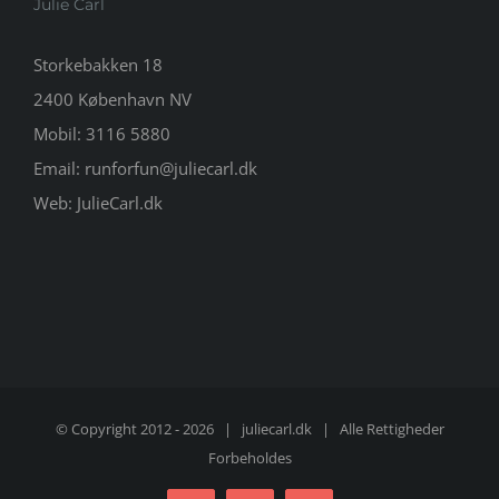
Julie Carl
Storkebakken 18
2400 København NV
Mobil:
3116 5880
Email:
runforfun@juliecarl.dk
Web:
JulieCarl.dk
© Copyright 2012 -
2026 |
juliecarl.dk
| Alle Rettigheder
Forbeholdes