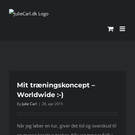
Skip
to
content
Mit træningskoncept –
Worldwide :-)
By
Julie Carl
|
28. apr 2015
Når jeg løber en tur, giver det tid og overskud til