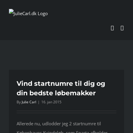
Skip
to
content
Vind startnumre til dig og
din bedste løbemakker
By
Julie Carl
|
16. jan 2015
Allerede nu, udlodder jeg 2 startnumre til
Københavns Kvindeløb, som Sparta afholder