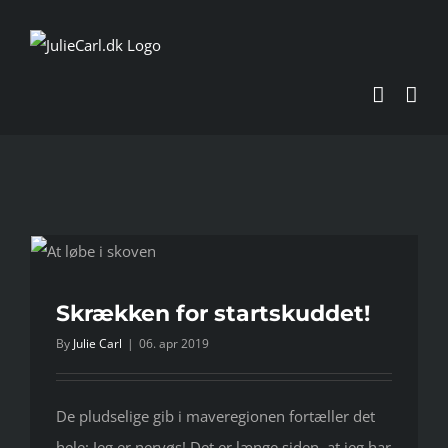
Skip
to
content
Skrækken for startskuddet!
By
Julie Carl
|
06. apr 2019
De pludselige gib i maveregionen fortæller det
hele: Jeg er nervøs! Det er længe siden, at jeg har