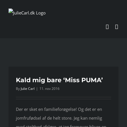
Skip
to
content
Kald mig bare ‘Miss PUMA’
By
Julie Carl
|
11. nov 2016
Der er sket en familieforøgelse! Og det er en
jomfrufødsel af de helt store. Jeg kan nemlig
med stolthed afsløre, at jeg fremover bliver en