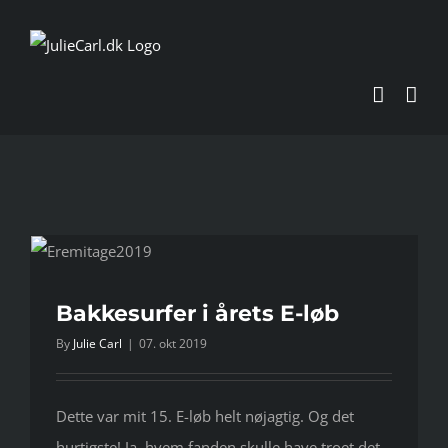
Skip
to
content
Bakkesurfer i årets E-løb
By
Julie Carl
|
07. okt 2019
Dette var mit 15. E-løb helt nøjagtig. Og det
hurtigste! Ja, hvem fanden skulle have troet det,