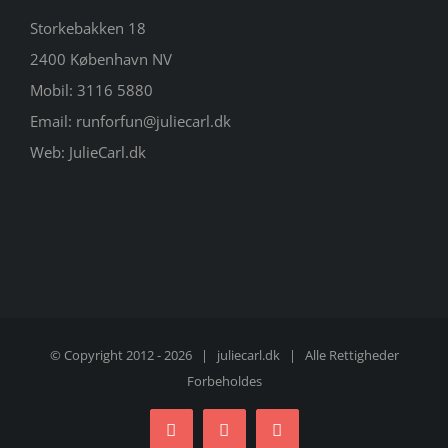
Storkebakken 18
2400 København NV
Mobil:
3116 5880
Email:
runforfun@juliecarl.dk
Web:
JulieCarl.dk
© Copyright 2012 -
2026 |
juliecarl.dk
| Alle Rettigheder
Forbeholdes
Facebook
Twitter
Instagram