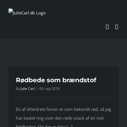
Skip
to
content
Rødbede som brændstof
By
Julie Carl
|
03. sep 2018
En af efterårets farver er som bekendt rød, så jeg
har kastet mig over den røde snack af en rod:
Rødbeden. Og det er ikke [...]