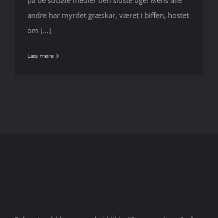
på de sociale medier den sidste uge! Mens alle
andre har myrdet græskar, været i biffen, hostet
om [...]
Læs mere