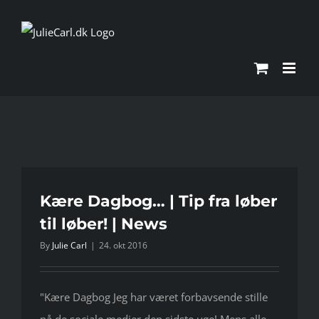
Skip
to
content
Kære Dagbog… | Tip fra løber
til løber! | News
By
Julie Carl
|
24. okt 2016
"Kære Dagbog Jeg har været forbavsende stille