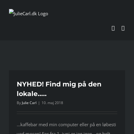
Skip
to
content
NYHED! Find mig på den
lokale…..
By
Julie Carl
|
10. maj 2018
...kaffebar med min computer eller på en løbesti
ved mosen! For fra 1. juni er jeg igen - og helt