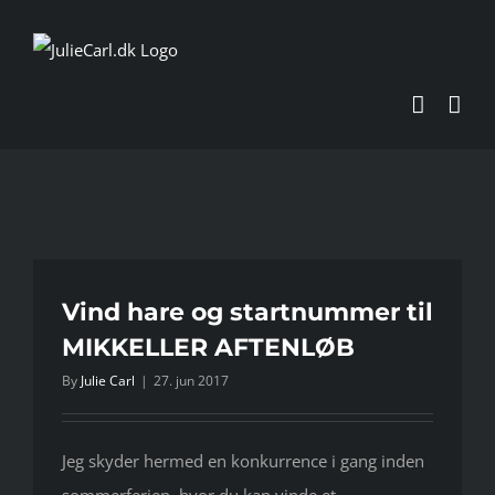
Skip
to
content
Vind hare og startnummer til
MIKKELLER AFTENLØB
By
Julie Carl
|
27. jun 2017
Jeg skyder hermed en konkurrence i gang inden