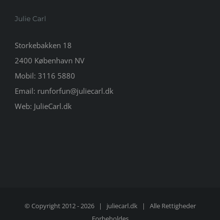
Julie Carl
Storkebakken 18
2400 København NV
Mobil:
3116 5880
Email:
runforfun@juliecarl.dk
Web:
JulieCarl.dk
© Copyright 2012 -
2026 |
juliecarl.dk
| Alle Rettigheder
Forbeholdes