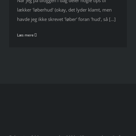
Når jeg på bloggen i dag deler nogle tips til
lækker 'løberhud' (okay, det lyder klamt, men
havde jeg ikke skrevet 'løber' foran 'hud', så [...]
Læs mere