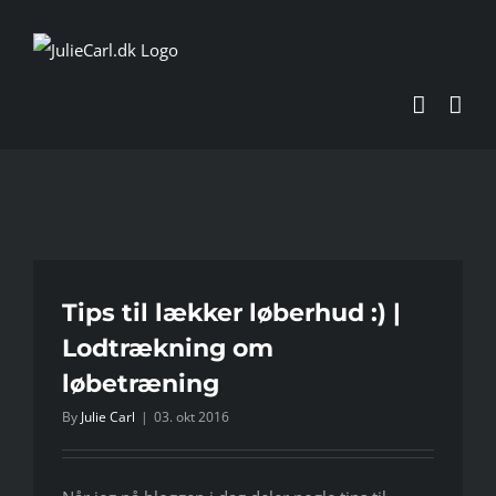
Skip
to
content
Tips til lækker løberhud :) |
Lodtrækning om
løbetræning
By
Julie Carl
|
03. okt 2016