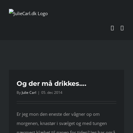
Skip
to
content
Og der må drikkes….
By
Julie Carl
|
05. dec 2014
Er jeg mon den eneste der vågner op om
morgenen, knastør i svælget og med tungen
nærmest klæbet til ganen for tiden? Jeg har også