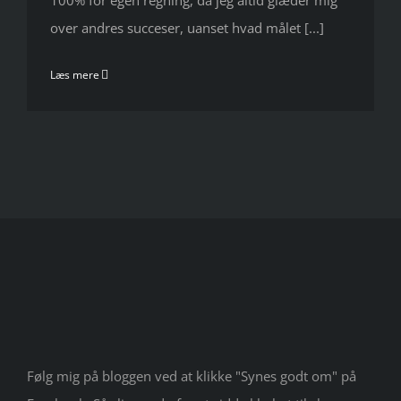
100% for egen regning, da jeg altid glæder mig
over andres succeser, uanset hvad målet [...]
Læs mere
Følg mig på bloggen ved at klikke "Synes godt om" på