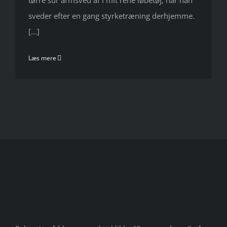
tørre sur armsved af i mit rene løbetøj, når han
sveder efter en gang styrketræning derhjemme.
[...]
Læs mere