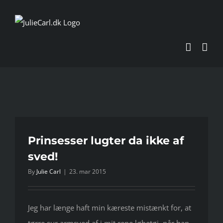
Skip
to
content
Prinsesser lugter da ikke af
sved!
By
Julie Carl
|
23. mar 2015
Jeg har længe haft min kæreste mistænkt for, at